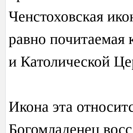
Ченстоховская ико
равно почитаемая 
и Католической Це
Икона эта относит
Богомладенец восс