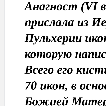
Анагност
(
VI 
прислала из
Ие
Пульхерии
ико
которую напис
Всего его кис
70 икон, в осн
Божией Матер