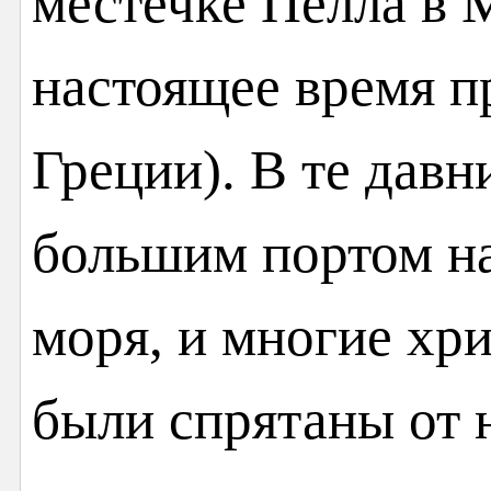
местечке Пелла в 
настоящее время п
Греции). В те дав
большим портом на
моря, и многие хр
были спрятаны от 