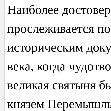
Наиболее достовер
прослеживается п
историческим доку
века, когда чудотв
великая святыня б
князем Перемышль