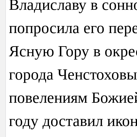
Владиславу в сонн
попросила его пер
Ясную Гору в окре
города Ченстоховы
повелениям Божией
году доставил икон