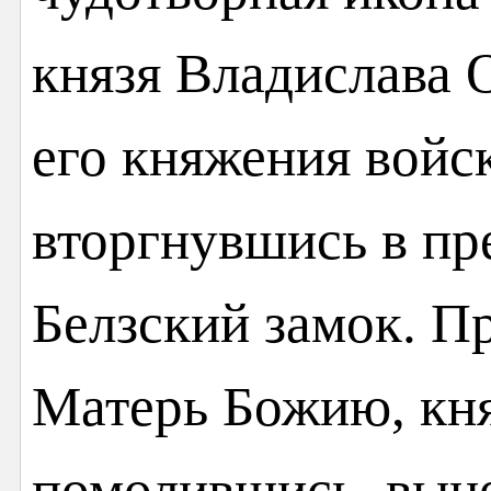
князя Владислава 
его княжения войс
вторгнувшись в пр
Белзский замок. П
Матерь Божию, кня
помолившись, вын