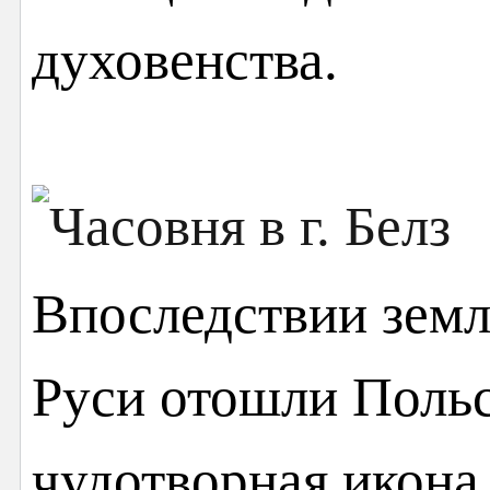
духовенства.
Впоследствии зем
Руси отошли Польс
чудотворная икона 