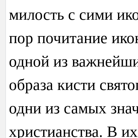
милость с сими ико
пор почитание ико
одной из важнейши
образа кисти свят
одни из самых зна
христианства. В их