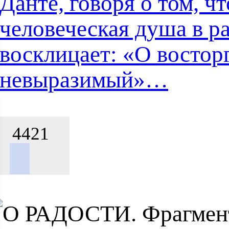
Данте, говоря о том, ч
человеческая душа в р
восклицает: «О востор
невыразимый»…
4421