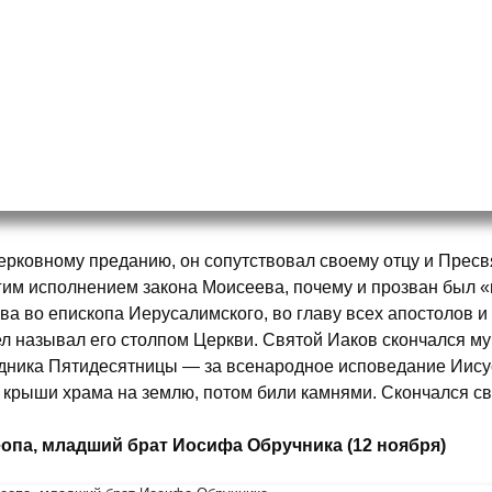
ерковному преданию, он сопутствовал своему отцу и Пресв
гим исполнением закона Моисеева, почему и прозван был 
ва во епископа Иерусалимского, во главу всех апостолов и
л называл его столпом Церкви. Святой Иаков скончался муч
дника Пятидесятницы — за всенародное исповедание Иису
с крыши храма на землю, потом били камнями. Скончался св
еопа, младший брат Иосифа Обручника (12 ноября)