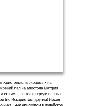
ов Христовых, избираемых на
к жребий пал на апостола Матфия
нам его имя называют среди верных
дой (не Искариотом, другим) Иосия
учника. Был епископом в иудейском