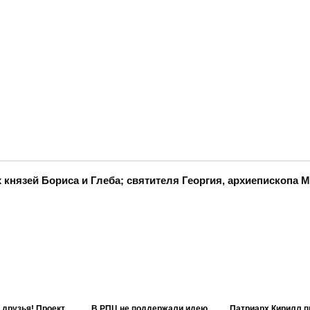
князей Бориса и Глеба; святителя Георгия, архиепископа 
 друзья! Проект
В РПЦ не поддержали идею
Патриарх Кирилл п