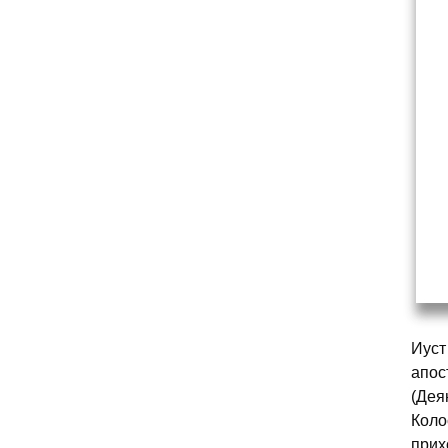
Иуст
апос
(Дея
Коло
прих