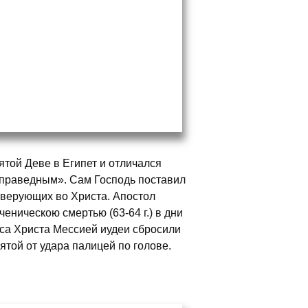
ятой Деве в Египет и отличался
«праведным». Сам Господь поставил
 верующих во Христа. Апостол
еническою смертью (63-64 г.) в дни
са Христа Meсcией иудеи сбросили
ятой от удара палицей по голове.