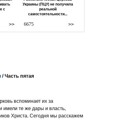
ивать
Украины (ПЦУ) не получила
е с
реальной
самостоятельности...
6675
>>
>>
я
/ Часть пятая
рковь вспоминает их за
 имели те же дары и власть,
ников Христа. Сегодня мы расскажем