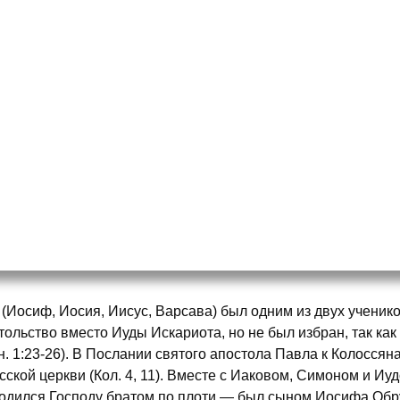
 (Иосиф, Иосия, Иисус, Варсава) был одним из двух ученик
тольство вместо Иуды Искариота, но не был избран, так ка
н. 1:23-26). В Послании святого апостола Павла к Колосся
сской церкви (Кол. 4, 11). Вместе с Иаковом, Симоном и Иу
одился Господу братом по плоти — был сыном Иосифа Обр