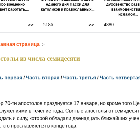
rbo временно
единого дня Пасхи для
духовенство разв
ает работать....
католиков и православных...
взаимодействи
исламом...
5186
4880
>>
>>
лавная страница
>
столы из числа семидесяти
ь первая
/
Часть вторая
/
Часть третья
/
Часть четверта
р 70-ти апостолов празднуется 17 января, но кроме того Це
служениями в течение года. Святые апостолы от семидесяти
одать и силу, которой обладали двенадцать ближайших уче
х, кто прославляется в конце года.