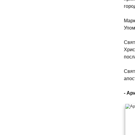
горо
Марк
Упом
Свят
Хрис
посл
Свят
апос
- Ар