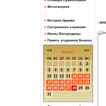
◄
Словарь Православия
◄
Фотогалерея
◄
История Церкви
- ап
◄
Сестринское служение
◄
Иконы Богородицы
◄
Память угодников Божиих
<<
>>
Август
ПН
ВТ
СР
ЧТ
ПТ
СБ
ВС
1
2
3
4
5
6
7
8
9
10
11
12
13
14
15
16
17
18
19
20
21
22
23
24
25
26
27
28
29
30
31