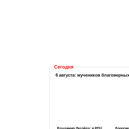
Сегодня
6 августа:
мучеников благоверных 
Владимир Легойда: в РПЦ
Дорогие