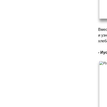
Вмес
и уз
хлеб
- Иу