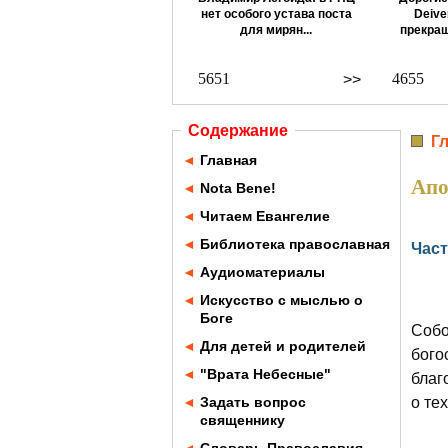
нет особого устава поста
Deive
для мирян...
прекращ
5651
4655
>>
Содержание
Г
◄
Главная
Апо
◄
Nota Bene!
◄
Читаем Евангелие
◄
Библиотека православная
Част
◄
Аудиоматериалы
◄
Искусство с мыслью о
Боге
Собо
◄
Для детей и родителей
бого
◄
"Врата Небесные"
благ
◄
Задать вопрос
о те
священнику