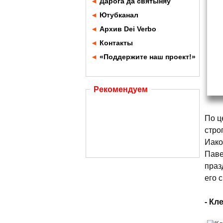
◄
Дарога да святыняў
◄
Ютубканал
◄
Архив Dei Verbo
◄
Контакты
◄
«Поддержите наш проект!»
Рекомендуем
По ц
стро
Иако
Паве
праз
его 
- Кл