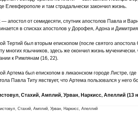
де Елевферополе и там страдальчески закончил жизнь.
 — апостол от семидесяти, спутник апостолов Павла и Варнав
инается в списках апостолов у Дорофея, Адона и Димитрия
ой Тертий был вторым епископом (после святого апостола С
ту многих язычников, здесь же окончил жизнь мученически.
ании к Римлянам (16, 22).
ой Артема был епископом в ликаонском городе Листре, где 
тола Павла Титу явствует, что Артема пользовался у него б
истовул, Стахий, Амплий, Урван, Наркисс, Апеллий (13 